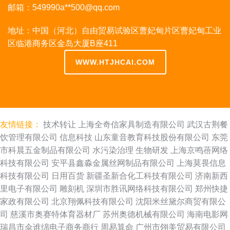
邮箱：549990a**
500@qq.com
地址：中国（河北）自由贸易试验区曹妃甸片区曹妃甸工业
区临港商务区金岛大厦B座411
WWW.HTJHCAI.COM
友情链接：
技术转让
上海全奇信家具制造有限公司
武汉古荆餐
饮管理有限公司
信息科技
山东童音教育科技股份有限公司
东莞
市科晨五金制品有限公司
水污染治理
生物研发
上海京鸣蓓网络
科技有限公司
安平县鑫淼金属丝网制品有限公司
上海莫畏信息
科技有限公司
日用百货
新疆圣新合化工科技有限公司
济南新西
里电子有限公司
雕刻机
深圳市胜讯网络科技有限公司
郑州快捷
家政有限公司
北京翔佩科技有限公司
沈阳米丝黛尔商贸有限公
司
慈溪市奥赛特体育器材厂
苏州奥德机械有限公司
海南电影网
瑞昌市伞谁绵电子商务商行
周易算命
广州市翎美贸易有限公司