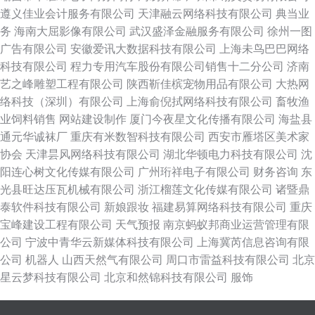
遵义佳业会计服务有限公司
天津融云网络科技有限公司
典当业
务
海南大屈影像有限公司
武汉盛泽金融服务有限公司
徐州一图
广告有限公司
安徽爱讯大数据科技有限公司
上海未鸟巴巴网络
科技有限公司
程力专用汽车股份有限公司销售十二分公司
济南
艺之峰雕塑工程有限公司
陕西靳佳槟宠物用品有限公司
大热网
络科技（深圳）有限公司
上海俞倪拭网络科技有限公司
畜牧渔
业饲料销售
网站建设制作
厦门今夜星文化传播有限公司
海盐县
通元华诚袜厂
重庆有米数智科技有限公司
西安市雁塔区美术家
协会
天津昙风网络科技有限公司
湖北华顿电力科技有限公司
沈
阳连心树文化传媒有限公司
广州珩祥电子有限公司
财务咨询
东
光县旺达压瓦机械有限公司
浙江榴莲文化传媒有限公司
诸暨鼎
泰软件科技有限公司
新娘跟妆
福建易算网络科技有限公司
重庆
宝峰建设工程有限公司
天气预报
南京蚂蚁邦商业运营管理有限
公司
宁波中青华云新媒体科技有限公司
上海冀芮信息咨询有限
公司
机器人
山西天然气有限公司
周口市雷益科技有限公司
北京
星云梦科技有限公司
北京和然锦科技有限公司
服饰