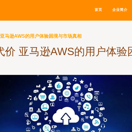
首页
企业简介
 亚马逊AWS的用户体验困境与市场真相
代价 亚马逊AWS的用户体验