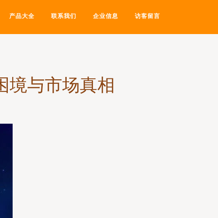
产品大全
联系我们
企业信息
访客留言
困境与市场真相