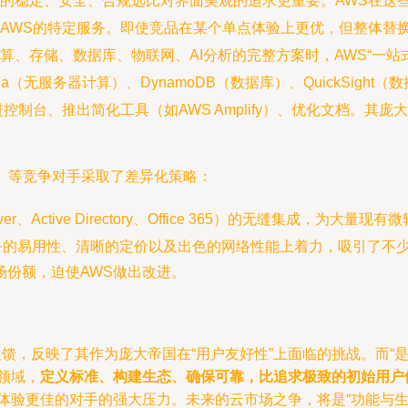
的稳定、安全、合规远比对界面美观的追求更重要。AWS在这
AWS的特定服务。即使竞品在某个单点体验上更优，但整体替
算、存储、数据库、物联网、AI分析的完整方案时，AWS“一站
（无服务器计算）、DynamoDB（数据库）、QuickSight
控制台、推出简化工具（如AWS Amplify）、优化文档。其
CP）等竞争对手采取了差异化策略：
ver、Active Directory、Office 365）的无缝集成
务的易用性、清晰的定价以及出色的网络性能上着力，吸引了不
场份额，迫使AWS做出改进。
反馈，反映了其作为庞大帝国在“用户友好性”上面临的挑战。而“
施领域，
定义标准、构建生态、确保可靠，比追求极致的初始用户
体验更佳的对手的强大压力。未来的云市场之争，将是“功能与生