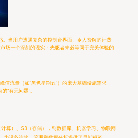
困惑。当用户遭遇复杂的控制台界面、令人费解的计费
技市场一个深刻的现实：先驱者未必等同于完美体验的
峰值流量（如“黑色星期五”）的庞大基础设施需求，
的“有无问题”。
（计算）、S3（存储），到数据库、机器学习、物联网
台之一，为设备连接、管理和数据分析提供了早期框架。