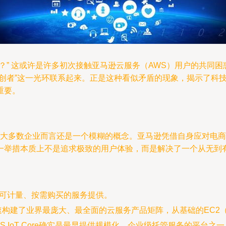
？” 这或许是许多初次接触亚马逊云服务（AWS）用户的共同
开创者”这一光环联系起来。正是这种看似矛盾的现象，揭示了科
重要。
对绝大多数企业而言还是一个模糊的概念。亚马逊凭借自身应对电商
举措本质上不是追求极致的用户体验，而是解决了一个从无到有
为可计量、按需购买的服务提供。
速构建了业界最庞大、最全面的云服务产品矩阵，从基础的EC2
S IoT Core确实是最早提供规模化、企业级托管服务的平