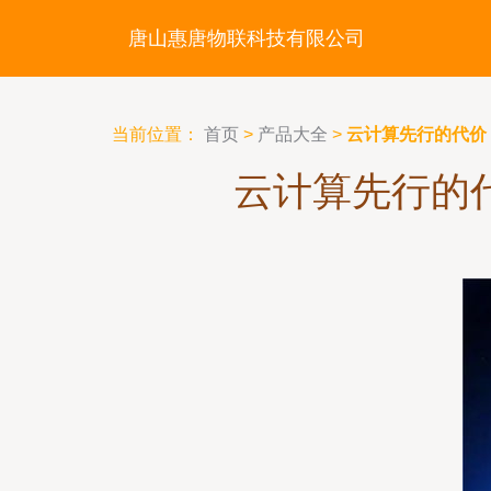
唐山惠唐物联科技有限公司
当前位置：
首页
>
产品大全
>
云计算先行的代价
云计算先行的