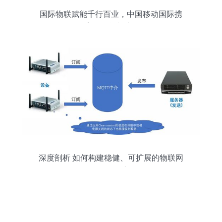
国际物联赋能千行百业，中国移动国际携
手IOTE闪耀上海
深度剖析 如何构建稳健、可扩展的物联网
服务体系