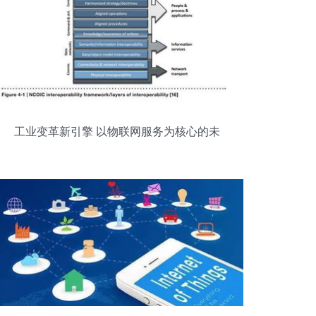
工业变革新引擎 以物联网服务为核心的未
来工厂