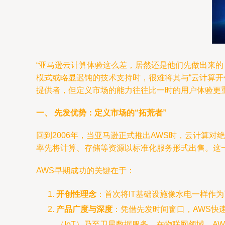
“亚马逊云计算体验这么差，居然还是他们先做出来的
模式或略显迟钝的技术支持时，很难将其与“云计算
提供者，但定义市场的能力往往比一时的用户体验更
一、 先发优势：定义市场的“拓荒者”
回到2006年，当亚马逊正式推出AWS时，云计算
率先将计算、存储等资源以标准化服务形式出售。这一
AWS早期成功的关键在于：
开创性理念
：首次将IT基础设施像水电一样作
产品广度与深度
：凭借先发时间窗口，AWS快
（IoT）乃至卫星数据服务。在物联网领域，AW