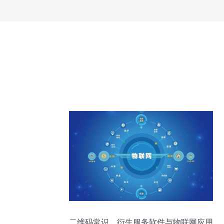
二维码常识、衍生服务软件与物联网应用