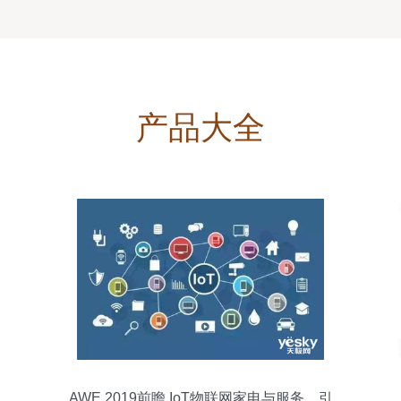
产品大全
AWE 2019前瞻 IoT物联网家电与服务，引