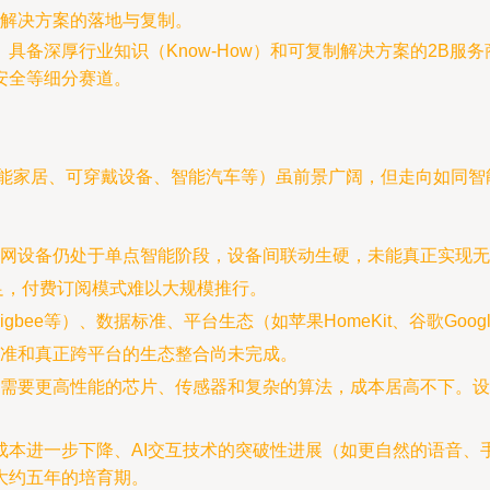
解决方案的落地与复制。
具备深厚行业知识（Know-How）和可复制解决方案的2B服
安全等细分赛道。
智能家居、可穿戴设备、智能汽车等）虽前景广阔，但走向如同智
网设备仍处于单点智能阶段，设备间联动生硬，未能真正实现无
不足，付费订阅模式难以大规模推行。
Zigbee等）、数据标准、平台生态（如苹果HomeKit、谷歌Go
准和真正跨平台的生态整合尚未完成。
需要更高性能的芯片、传感器和复杂的算法，成本居高不下。设
成本进一步下降、AI交互技术的突破性进展（如更自然的语音、
大约五年的培育期。