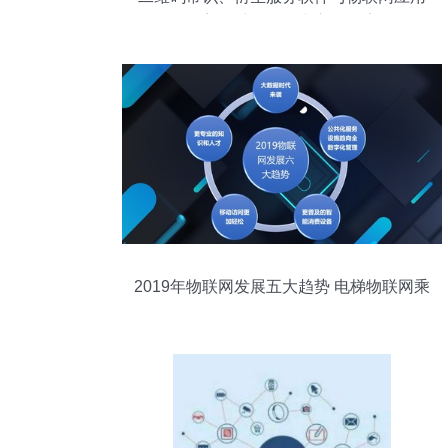
依美二维码服务中心的探索
2019年物联网发展五大趋势 电梯物联网乘
风而行