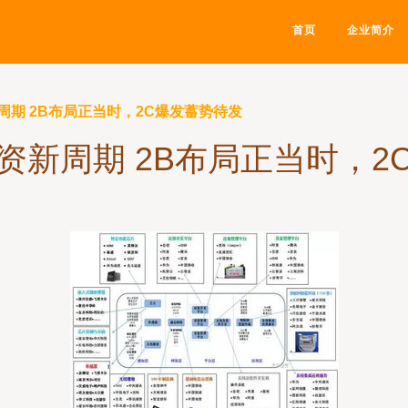
首页
企业简介
周期 2B布局正当时，2C爆发蓄势待发
资新周期 2B布局正当时，2