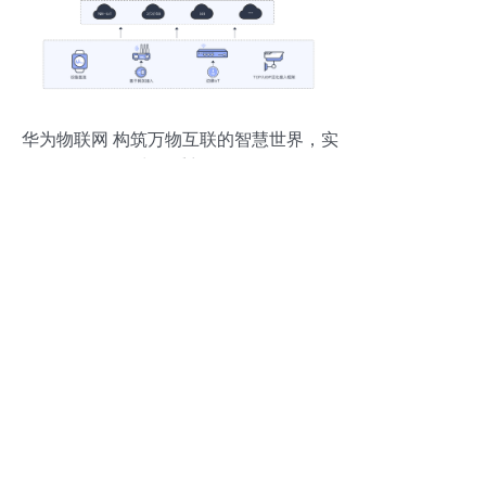
华为物联网 构筑万物互联的智慧世界，实
力超乎想象