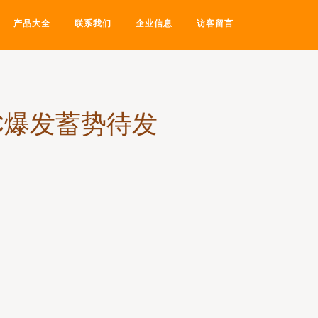
产品大全
联系我们
企业信息
访客留言
C爆发蓄势待发