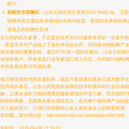
能力。
创新技术前瞻区
：山东云则也将分享其在5G RedCap、卫
联网等前沿通信技术领域的布局与探索，展现对未来物联网
接形态的前瞻性思考。
山东云则的此次参展，不仅是其技术实力与服务体系的一次集中
阅，更是寻求与产业链上下游伙伴深化合作、共同推动物联网产
规模化落地的重要契机。通过IOTE这一国际性舞台，山东云则期
与全球的客户、开发者及行业专家进行深入交流，共同探讨物联
技术的发展趋势与市场机遇。
随着万物互联时代的加速到来，稳定可靠的通信服务已成为数字
转型升级的基石。山东云则凭借其深厚的技术积累和对行业的深
理解，正逐步成长为物联网通信服务领域的中坚力量。其亮相IOT
国际物联网展，无疑将为展会增添亮点，也为整个物联网产业的
展注入新的活力。让我们共同期待山东云则在展会上的精彩表现
若转载，请注明出处：http://www.htjhcai.com/product/69.html
新时间：2026-08-08 21:16:07