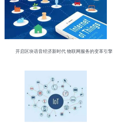
开启区块语音经济新时代 物联网服务的变革引擎