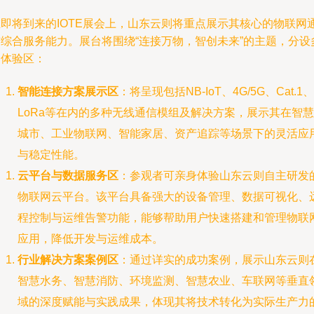
在即将到来的IOTE展会上，山东云则将重点展示其核心的物联网
信综合服务能力。展台将围绕“连接万物，智创未来”的主题，分设
个体验区：
智能连接方案展示区
：将呈现包括NB-IoT、4G/5G、Cat.1、
LoRa等在内的多种无线通信模组及解决方案，展示其在智慧
城市、工业物联网、智能家居、资产追踪等场景下的灵活应
与稳定性能。
云平台与数据服务区
：参观者可亲身体验山东云则自主研发
物联网云平台。该平台具备强大的设备管理、数据可视化、
程控制与运维告警功能，能够帮助用户快速搭建和管理物联
应用，降低开发与运维成本。
行业解决方案案例区
：通过详实的成功案例，展示山东云则
智慧水务、智慧消防、环境监测、智慧农业、车联网等垂直
域的深度赋能与实践成果，体现其将技术转化为实际生产力